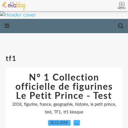
MENU
tf1
N° 1 Collection
officielle de figurines
Le Petit Prince - Test
,
,
,
,
,
,
2018
figurine
france
geographie
histoire
le petit prince
,
,
test
TF1
tf1 kiosque
30.12.2018
…