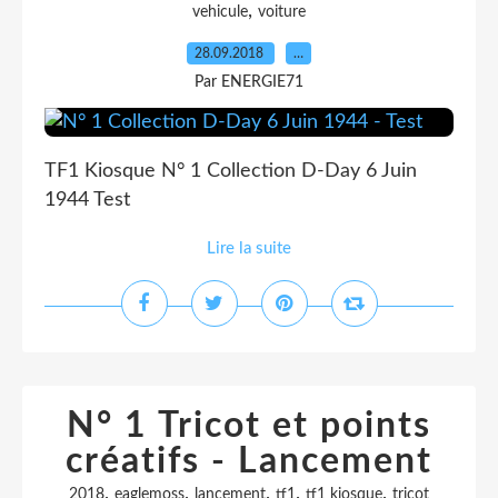
,
vehicule
voiture
28.09.2018
…
Par ENERGIE71
TF1 Kiosque N° 1 Collection D-Day 6 Juin
1944 Test
Lire la suite
N° 1 Tricot et points
créatifs - Lancement
,
,
,
,
,
2018
eaglemoss
lancement
tf1
tf1 kiosque
tricot