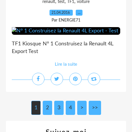
,
,
,
renault
test
TF1
voiture
21.04.2016
…
Par ENERGIE71
TF1 Kiosque N° 1 Construisez la Renault 4L
Export Test
Lire la suite
1
2
3
4
>
>>