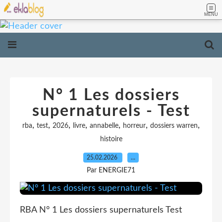
MENU
N° 1 Les dossiers
supernaturels - Test
,
,
,
,
,
,
,
rba
test
2026
livre
annabelle
horreur
dossiers warren
histoire
25.02.2026
…
Par ENERGIE71
RBA N° 1 Les dossiers supernaturels Test