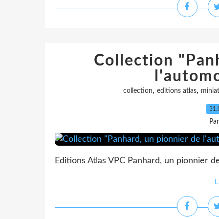
Collection "Pan
l'automo
,
,
collection
editions atlas
minia
31.
Pa
Editions Atlas VPC Panhard, un pionnier de
L