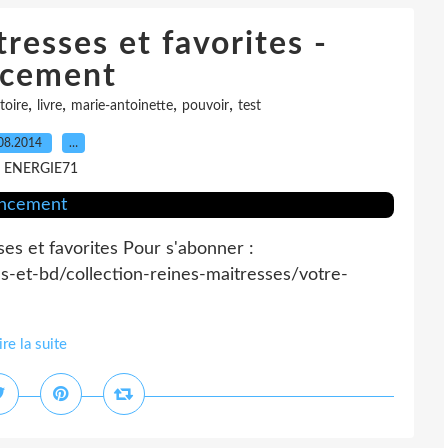
resses et favorites -
cement
,
,
,
,
toire
livre
marie-antoinette
pouvoir
test
08.2014
…
r ENERGIE71
es et favorites Pour s'abonner :
s-et-bd/collection-reines-maitresses/votre-
ire la suite