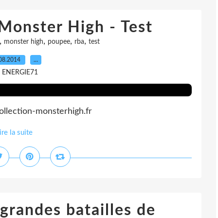
 Monster High - Test
,
,
,
,
monster high
poupee
rba
test
08.2014
…
r ENERGIE71
ollection-monsterhigh.fr
ire la suite
 grandes batailles de