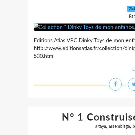
25.
Pa
Editions Atlas VPC Dinky Toys de mon enf
http://www.editionsatlas.fr/collection/din
530.html
L
N° 1 Construise
,
,
altaya
assemblage
b