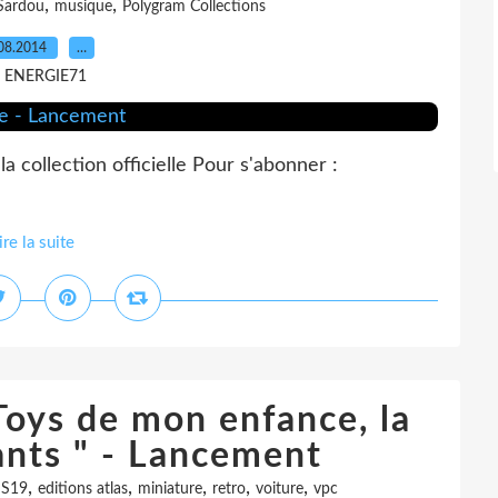
,
,
Sardou
musique
Polygram Collections
08.2014
…
r ENERGIE71
 collection officielle Pour s'abonner :
ire la suite
Toys de mon enfance, la
ants " - Lancement
,
,
,
,
,
S19
editions atlas
miniature
retro
voiture
vpc