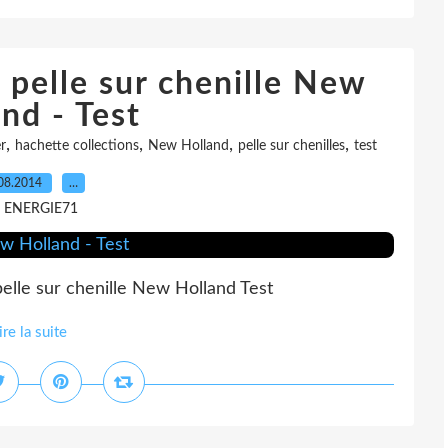
 pelle sur chenille New
nd - Test
,
,
,
,
r
hachette collections
New Holland
pelle sur chenilles
test
08.2014
…
r ENERGIE71
pelle sur chenille New Holland Test
ire la suite