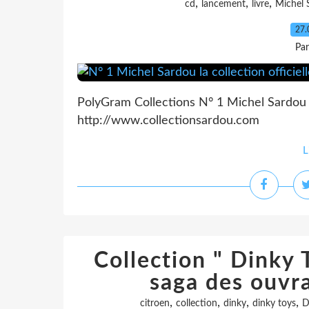
,
,
,
cd
lancement
livre
Michel 
27.
Pa
PolyGram Collections N° 1 Michel Sardou la
http://www.collectionsardou.com
L
Collection " Dinky 
saga des ouvr
,
,
,
,
citroen
collection
dinky
dinky toys
D