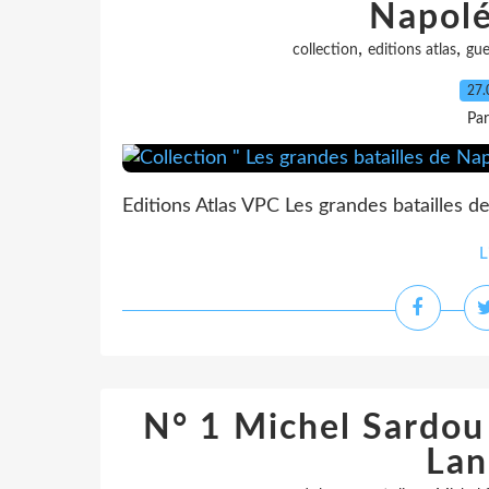
Napolé
,
,
collection
editions atlas
gue
27.
Pa
Editions Atlas VPC Les grandes batailles d
L
N° 1 Michel Sardou l
Lan