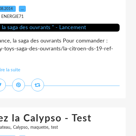
08.2014
…
r ENERGIE71
ance, la saga des ouvrants Pour commander :
ky-toys-saga-des-ouvrants/la-citroen-ds-19-ref-
ire la suite
z la Calypso - Test
,
,
,
ateau
Calypso
maquette
test