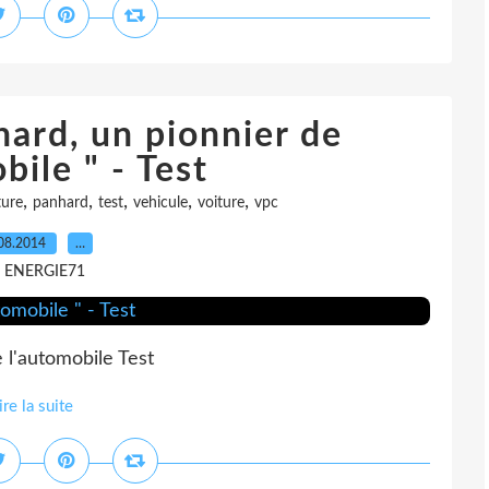
hard, un pionnier de
bile " - Test
,
,
,
,
,
ture
panhard
test
vehicule
voiture
vpc
08.2014
…
r ENERGIE71
 l'automobile Test
ire la suite