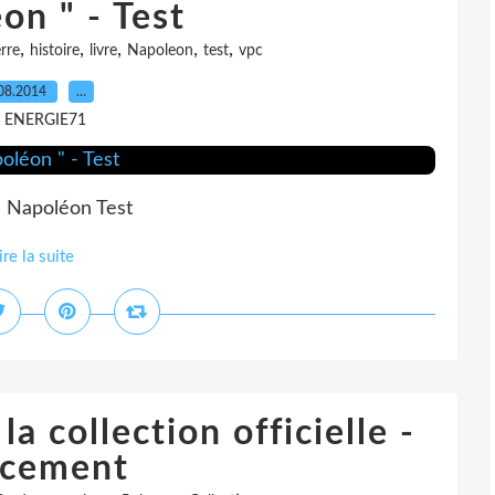
on " - Test
,
,
,
,
,
rre
histoire
livre
Napoleon
test
vpc
08.2014
…
r ENERGIE71
e Napoléon Test
ire la suite
a collection officielle -
cement