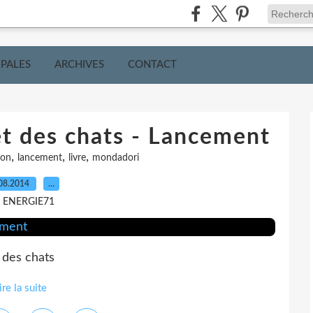
IPALES
ARCHIVES
CONTACT
t des chats - Lancement
,
,
,
ion
lancement
livre
mondadori
08.2014
…
r ENERGIE71
 des chats
ire la suite