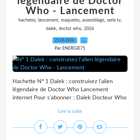
légendaire de Doctor
Who - Lancement
,
,
,
,
,
hachette
lancement
maquette
assemblage
serie tv
,
,
dalek
doctor who
2026
21.03.2026
…
Par ENERGIE71
Hachette N° 1 Dalek : construisez l'alien
légendaire de Doctor Who Lancement
internet Pour s'abonner : Dalek Docteur Who
Lire la suite