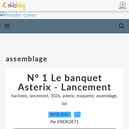
MENU
assemblage
N° 1 Le banquet
Asterix - Lancement
,
,
,
,
,
,
hachette
lancement
2026
asterix
maquette
assemblage
bd
04.08.2026
…
Par ENERGIE71