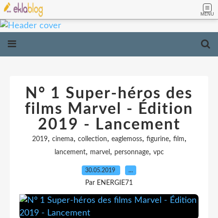
MENU
N° 1 Super-héros des
films Marvel - Édition
2019 - Lancement
,
,
,
,
,
,
2019
cinema
collection
eaglemoss
figurine
film
,
,
,
lancement
marvel
personnage
vpc
30.05.2019
…
Par ENERGIE71