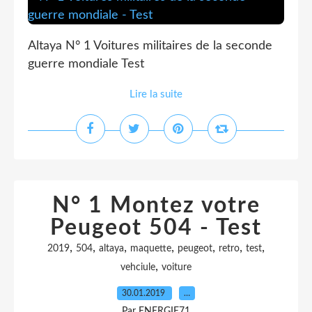
Altaya N° 1 Voitures militaires de la seconde
guerre mondiale Test
Lire la suite
N° 1 Montez votre
Peugeot 504 - Test
,
,
,
,
,
,
,
2019
504
altaya
maquette
peugeot
retro
test
,
vehciule
voiture
30.01.2019
…
Par ENERGIE71