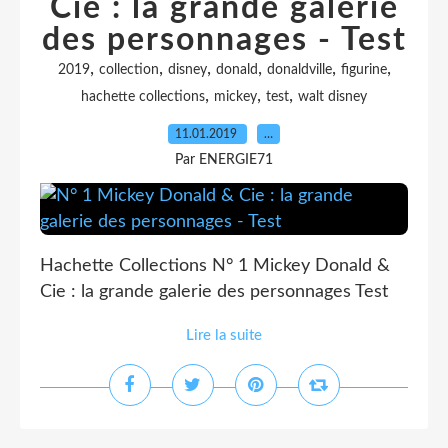
Cie : la grande galerie
des personnages - Test
,
,
,
,
,
,
2019
collection
disney
donald
donaldville
figurine
,
,
,
hachette collections
mickey
test
walt disney
11.01.2019
…
Par ENERGIE71
Hachette Collections N° 1 Mickey Donald &
Cie : la grande galerie des personnages Test
Lire la suite