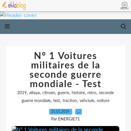
MENU
N° 1 Voitures
militaires de la
seconde guerre
mondiale - Test
,
,
,
,
,
,
2019
altaya
citroen
guerre
histoire
retro
seconde
,
,
,
,
guerre mondiale
test
traction
vehciule
voiture
31.01.2019
…
Par ENERGIE71