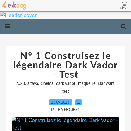
MENU
N° 1 Construisez le
légendaire Dark Vador
- Test
,
,
,
,
,
,
2023
altaya
cinema
dark vador
maquette
star wars
test
25.09.2023
…
Par ENERGIE71