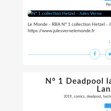
Pa
Le Monde - RBA N° 1 collection Hetzel - 
https://www.julesvernelemonde.fr
L
N° 1 Deadpool la
Lan
,
,
,
2019
comics
deadpool
hache
07.