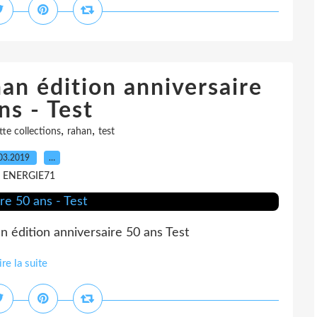
an édition anniversaire
ns - Test
,
,
te collections
rahan
test
03.2019
…
r ENERGIE71
n édition anniversaire 50 ans Test
ire la suite