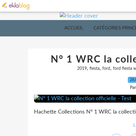
ACCUEIL
CATÉGORIES PRINC
N° 1 WRC la collec
,
,
,
2019
fiesta
ford
ford fiesta 
28.
Pa
Hachette Collections N° 1 WRC la collectio
L