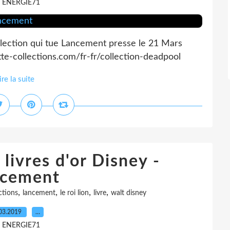
r ENERGIE71
llection qui tue Lancement presse le 21 Mars
e-collections.com/fr-fr/collection-deadpool
ire la suite
livres d'or Disney -
cement
,
,
,
,
ctions
lancement
le roi lion
livre
walt disney
03.2019
…
r ENERGIE71