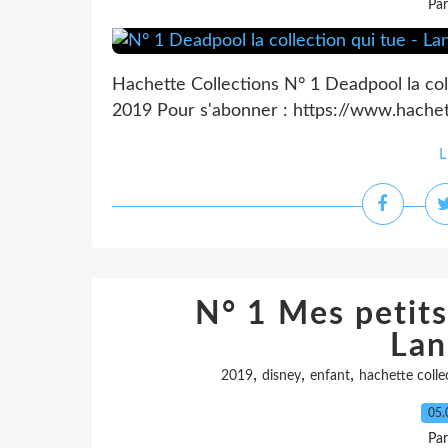
Pa
Hachette Collections N° 1 Deadpool la co
2019 Pour s'abonner : https://www.hachett
L
N° 1 Mes petits 
Lan
,
,
,
2019
disney
enfant
hachette colle
05.
Pa