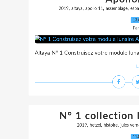
,
,
,
,
2019
altaya
apollo 11
assemblage
espa
13.
Pa
Altaya N° 1 Construisez votre module luna
L
N° 1 collection 
,
,
,
2019
hetzel
histoire
jules vern
11.