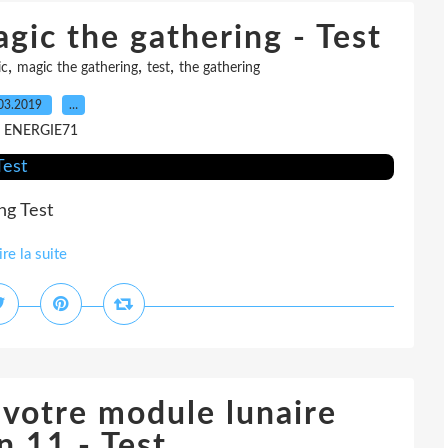
gic the gathering - Test
,
,
,
ic
magic the gathering
test
the gathering
03.2019
…
r ENERGIE71
ng Test
ire la suite
 votre module lunaire
n 11 - Test