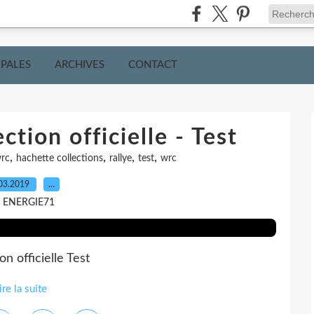
IPALES
ARCHIVES
CONTACT
tion officielle - Test
,
,
,
,
wrc
hachette collections
rallye
test
wrc
03.2019
…
r ENERGIE71
n officielle Test
ire la suite