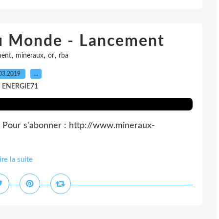
u Monde - Lancement
,
,
,
ment
mineraux
or
rba
03.2019
…
r ENERGIE71
our s'abonner : http://www.mineraux-
ire la suite