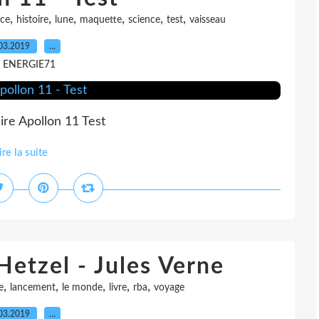
,
,
,
,
,
,
ce
histoire
lune
maquette
science
test
vaisseau
03.2019
…
r ENERGIE71
ire Apollon 11 Test
ire la suite
Hetzel - Jules Verne
,
,
,
,
,
e
lancement
le monde
livre
rba
voyage
03.2019
…