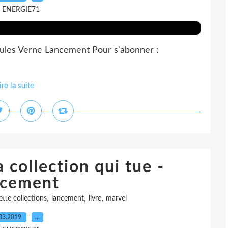
r ENERGIE71
Jules Verne Lancement Pour s'abonner :
ire la suite
 collection qui tue -
cement
,
,
,
tte collections
lancement
livre
marvel
03.2019
…