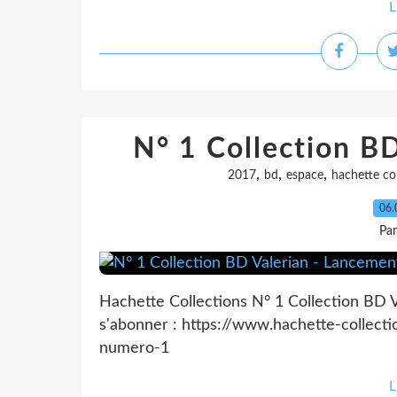
L
N° 1 Collection B
,
,
,
2017
bd
espace
hachette col
06.
Pa
Hachette Collections N° 1 Collection BD V
s'abonner : https://www.hachette-collecti
numero-1
L