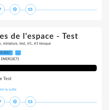
es de l'espace - Test
,
,
,
,
e
miniature
test
tf1
tf1 kiosque
03.2017
…
r ENERGIE71
e Test
ire la suite