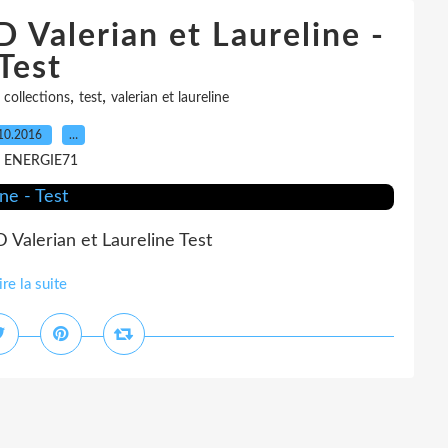
D Valerian et Laureline -
Test
,
,
 collections
test
valerian et laureline
10.2016
…
r ENERGIE71
 Valerian et Laureline Test
ire la suite