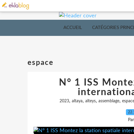
ACCUEIL
CATÉGORIES PRINC
espace
N° 1 ISS Montez
internation
,
,
,
,
2023
altaya
alteys
assemblage
espac
22.
Pa