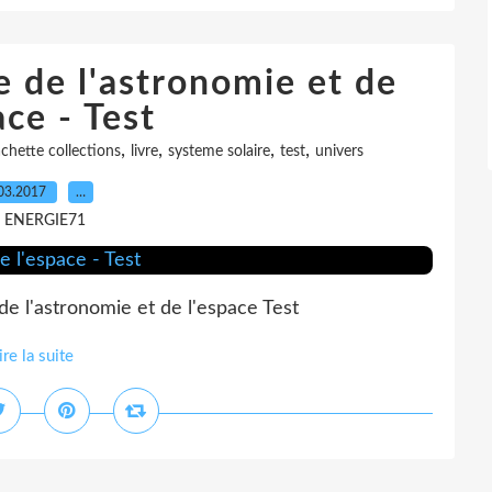
e de l'astronomie et de
ace - Test
,
,
,
,
chette collections
livre
systeme solaire
test
univers
03.2017
…
r ENERGIE71
e l'astronomie et de l'espace Test
ire la suite