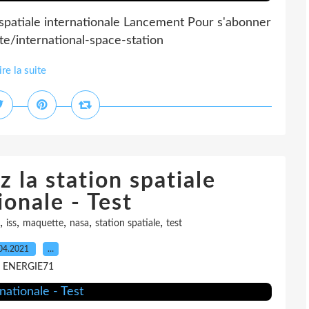
n spatiale internationale Lancement Pour s'abonner
e/international-space-station
ire la suite
 la station spatiale
ionale - Test
,
,
,
,
,
iss
maquette
nasa
station spatiale
test
04.2021
…
r ENERGIE71