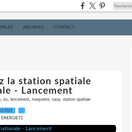
IPALES
ARCHIVES
CONTACT
 la station spatiale
ale - Lancement
,
,
,
,
,
e
iss
lancement
maquette
nasa
station spatiale
12.2023
…
r ENERGIE71