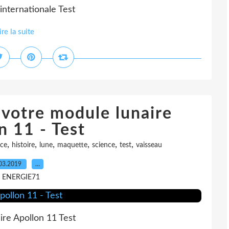
 internationale Test
ire la suite
 votre module lunaire
n 11 - Test
,
,
,
,
,
,
ce
histoire
lune
maquette
science
test
vaisseau
03.2019
…
r ENERGIE71
ire Apollon 11 Test