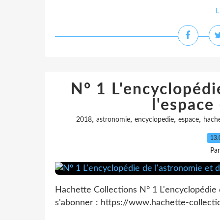
L
N° 1 L'encyclopédi
l'espace
,
,
,
,
2018
astronomie
encyclopedie
espace
hache
13.
Pa
Hachette Collections N° 1 L'encyclopédie
s'abonner : https://www.hachette-collect