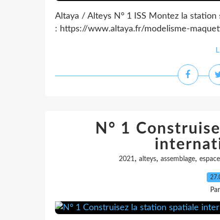
Altaya / Alteys N° 1 ISS Montez la statio
: https://www.altaya.fr/modelisme-maquett
L
N° 1 Construisez
internat
,
,
,
2021
alteys
assemblage
espace
27.
Pa