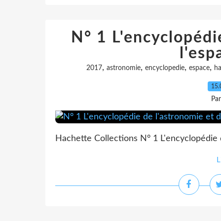
N° 1 L'encyclopédi
l'esp
,
,
,
,
2017
astronomie
encyclopedie
espace
ha
15.
Pa
Hachette Collections N° 1 L'encyclopédie d
L