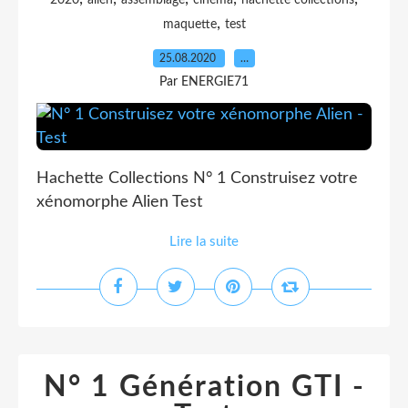
2020
alien
assemblage
cinema
hachette collections
,
maquette
test
25.08.2020
…
Par ENERGIE71
Hachette Collections N° 1 Construisez votre
xénomorphe Alien Test
Lire la suite
N° 1 Génération GTI -