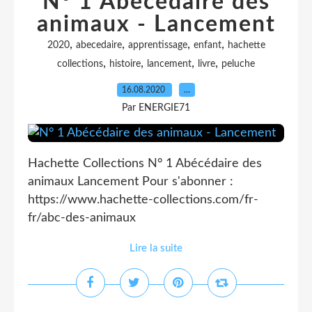
N° 1 Abécédaire des
animaux - Lancement
,
,
,
,
2020
abecedaire
apprentissage
enfant
hachette
,
,
,
,
collections
histoire
lancement
livre
peluche
16.08.2020
…
Par ENERGIE71
Hachette Collections N° 1 Abécédaire des
animaux Lancement Pour s'abonner :
https://www.hachette-collections.com/fr-
fr/abc-des-animaux
Lire la suite