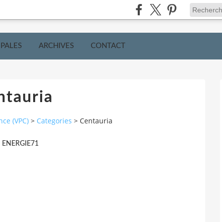
IPALES
ARCHIVES
CONTACT
ntauria
nce (VPC)
>
Categories
>
Centauria
r ENERGIE71