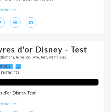
ire la suite
vres d'or Disney - Test
,
,
,
,
llections
le roi lion
livre
test
walt disney
09.2018
…
r ENERGIE71
s d'or Disney Test
ire la suite