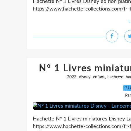
Hachette N° 1 Livres Disney édition plati
https://www.hachette-collections.com/fr-f
L
N° 1 Livres miniat
,
,
,
,
2023
disney
enfant
hachette
ha
21.
Pa
Hachette N° 1 Livres miniatures Disney L
https://www.hachette-collections.com/fr-fr