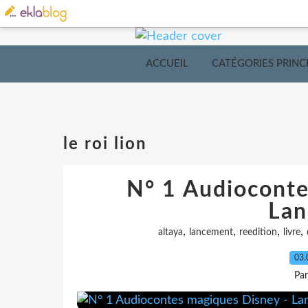
ACCUEIL
CATÉGORIES PRINC
le roi lion
N° 1 Audioconte
Lan
,
,
,
,
altaya
lancement
reedition
livre
03.
Pa