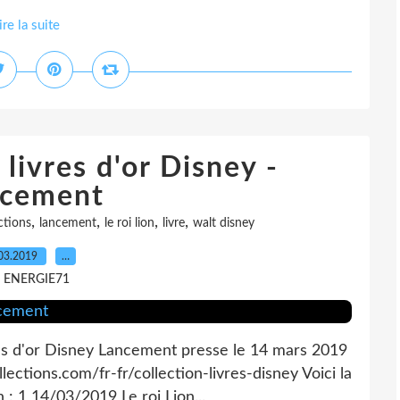
ire la suite
livres d'or Disney -
cement
,
,
,
,
ctions
lancement
le roi lion
livre
walt disney
03.2019
…
r ENERGIE71
res d'or Disney Lancement presse le 14 mars 2019
ections.com/fr-fr/collection-livres-disney Voici la
 : 1 14/03/2019 Le roi Lion...