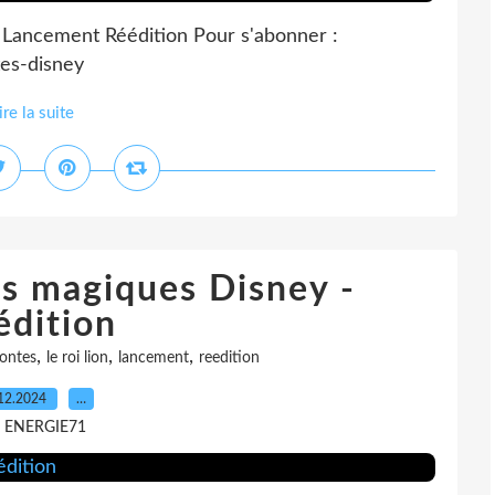
 Lancement Réédition Pour s'abonner :
tes-disney
ire la suite
s magiques Disney -
édition
,
,
,
ontes
le roi lion
lancement
reedition
12.2024
…
r ENERGIE71