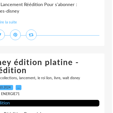
 Lancement Réédition Pour s'abonner :
tes-disney
ire la suite
ey édition platine -
édition
,
,
,
,
collections
lancement
le roi lion
livre
walt disney
10.2024
…
r ENERGIE71