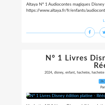
Altaya N° 1 Audiocontes magiques Disney
https://www.altaya.fr/fr/enfants/audiocon
L
N° 1 Livres Disn
Ré
,
,
,
,
2024
disney
enfant
hachette
hachette 
26.
Pa