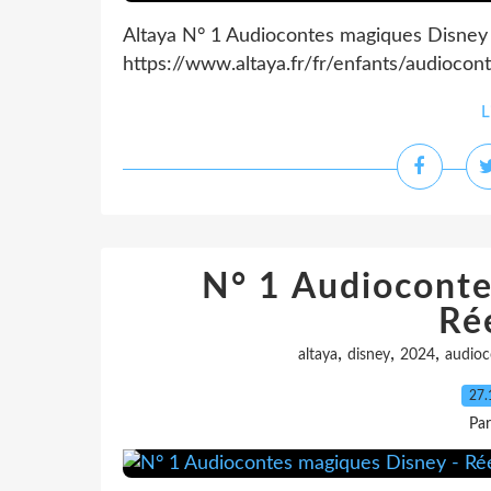
Altaya N° 1 Audiocontes magiques Disney
https://www.altaya.fr/fr/enfants/audiocon
L
N° 1 Audioconte
Ré
,
,
,
altaya
disney
2024
audioc
27.
Pa