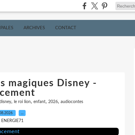
IPALES
ARCHIVES
CONTACT
s magiques Disney -
cement
,
,
,
,
disney
le roi lion
enfant
2026
audiocontes
08.2026
…
r ENERGIE71