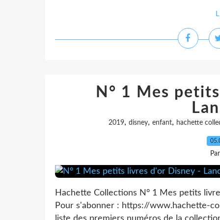
L
N° 1 Mes petits 
Lan
,
,
,
2019
disney
enfant
hachette colle
05.
Pa
Hachette Collections N° 1 Mes petits liv
Pour s'abonner : https://www.hachette-coll
liste des premiers numéros de la collection