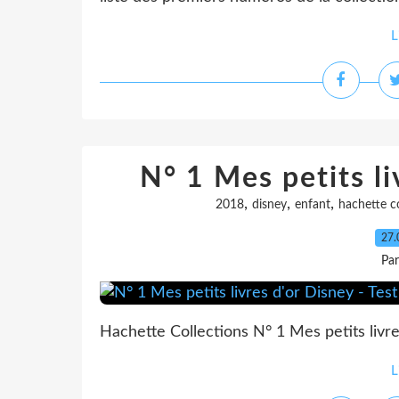
L
N° 1 Mes petits li
,
,
,
2018
disney
enfant
hachette co
27.
Pa
Hachette Collections N° 1 Mes petits livre
L