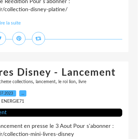
ne Réédition Pour s'abonner :
r/collection-disney-platine/
ire la suite
ures Disney - Lancement
,
,
,
chette collections
lancement
le roi lion
livre
07.2023
…
r ENERGIE71
ancement en presse le 3 Aout Pour s'abonner :
/collection-mini-livres-disney