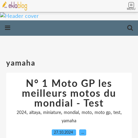
MENU
yamaha
N° 1 Moto GP les
meilleurs motos du
mondial - Test
,
,
,
,
,
,
,
2024
altaya
miniature
mondial
moto
moto gp
test
yamaha
27.10.2024
…