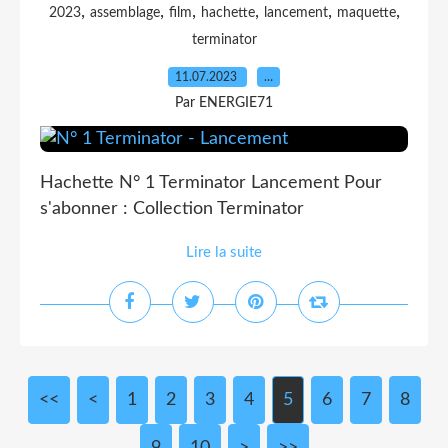
,
,
,
,
,
,
2023
assemblage
film
hachette
lancement
maquette
terminator
11.07.2023
…
Par ENERGIE71
Hachette N° 1 Terminator Lancement Pour
s'abonner : Collection Terminator
Lire la suite
<<
<
1
2
3
4
5
6
7
8