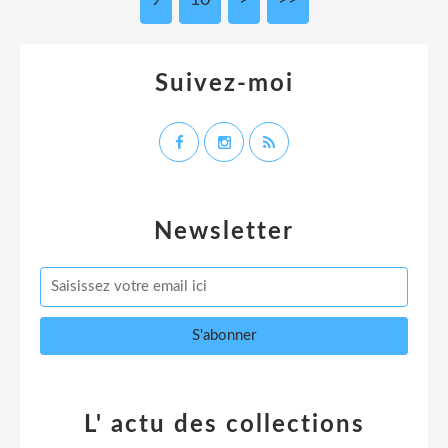
9
10
20
>
>>
Suivez-moi
Newsletter
L' actu des collections