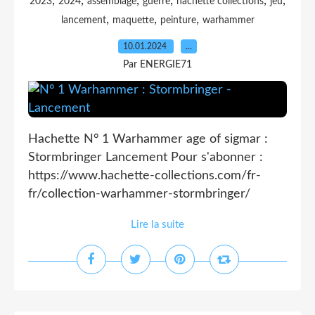
,
,
,
,
,
,
2023
2024
assemblage
guerre
hachette collections
jeu
,
,
,
lancement
maquette
peinture
warhammer
10.01.2024
…
Par ENERGIE71
Hachette N° 1 Warhammer age of sigmar :
Stormbringer Lancement Pour s'abonner :
https://www.hachette-collections.com/fr-
fr/collection-warhammer-stormbringer/
Lire la suite