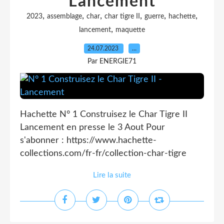
Lancement
,
,
,
,
,
,
2023
assemblage
char
char tigre II
guerre
hachette
,
lancement
maquette
24.07.2023
…
Par ENERGIE71
Hachette N° 1 Construisez le Char Tigre II
Lancement en presse le 3 Aout Pour
s'abonner : https://www.hachette-
collections.com/fr-fr/collection-char-tigre
Lire la suite