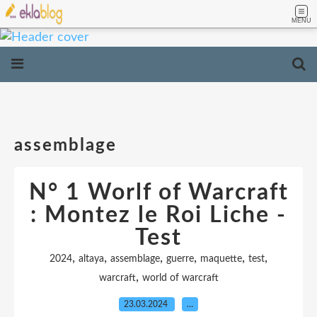
MENU
assemblage
N° 1 Worlf of Warcraft
: Montez le Roi Liche -
Test
,
,
,
,
,
,
2024
altaya
assemblage
guerre
maquette
test
,
warcraft
world of warcraft
23.03.2024
…