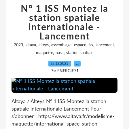
N° 1 ISS Montez la
station spatiale
internationale -
Lancement
,
,
,
,
,
,
,
2023
altaya
alteys
assemblage
espace
iss
lancement
,
,
maquette
nasa
station spatiale
22.12.2023
…
Par ENERGIE71
Altaya / Alteys N° 1 ISS Montez la station
spatiale internationale Lancement Pour
s'abonner : https://www.altaya.fr/modelisme-
maquette/international-space-station