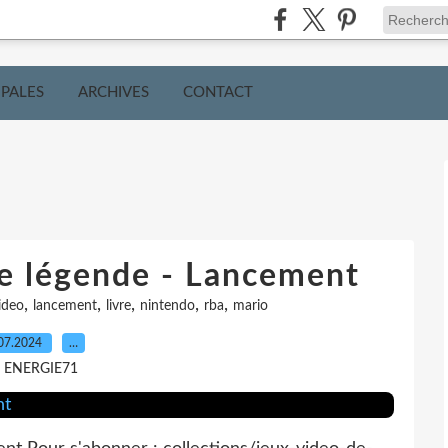
IPALES
ARCHIVES
CONTACT
de légende - Lancement
,
,
,
,
,
ideo
lancement
livre
nintendo
rba
mario
07.2024
…
r ENERGIE71