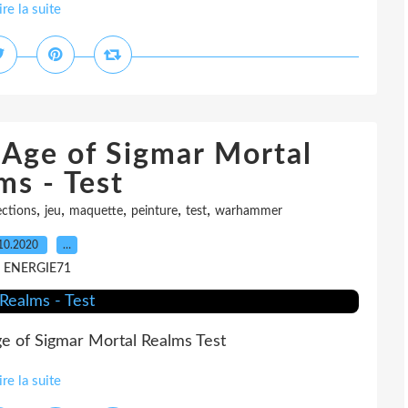
ire la suite
Age of Sigmar Mortal
ms - Test
,
,
,
,
,
ections
jeu
maquette
peinture
test
warhammer
10.2020
…
r ENERGIE71
 of Sigmar Mortal Realms Test
ire la suite