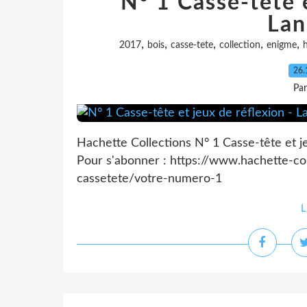
N° 1 Casse-tête e
Lan
,
,
,
,
,
2017
bois
casse-tete
collection
enigme
h
26.
Pa
Hachette Collections N° 1 Casse-tête et 
Pour s'abonner : https://www.hachette-col
cassetete/votre-numero-1
L