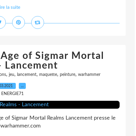
ire la suite
Age of Sigmar Mortal
- Lancement
,
,
,
,
,
ions
jeu
lancement
maquette
peinture
warhammer
03.2021
…
r ENERGIE71
e of Sigmar Mortal Realms Lancement presse le
on-warhammer.com