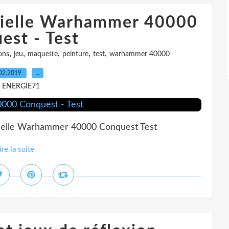
icielle Warhammer 40000
est - Test
,
,
,
,
,
ons
jeu
maquette
peinture
test
warhammer 40000
02.2019
…
r ENERGIE71
icielle Warhammer 40000 Conquest Test
ire la suite