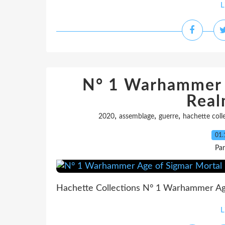
L
N° 1 Warhammer 
Real
,
,
,
2020
assemblage
guerre
hachette coll
01.
Pa
Hachette Collections N° 1 Warhammer Age
L