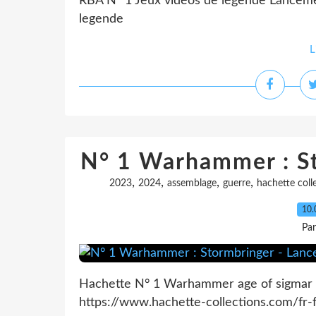
RBA N° 1 Jeux vidéos de légende Lancemen
legende
L
N° 1 Warhammer : S
,
,
,
,
2023
2024
assemblage
guerre
hachette coll
10.
Pa
Hachette N° 1 Warhammer age of sigmar :
https://www.hachette-collections.com/fr