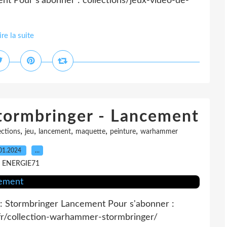
t Pour s'abonner : collections/jeux-video-de-
ire la suite
tormbringer - Lancement
,
,
,
,
,
ections
jeu
lancement
maquette
peinture
warhammer
01.2024
…
r ENERGIE71
 Stormbringer Lancement Pour s'abonner :
-fr/collection-warhammer-stormbringer/