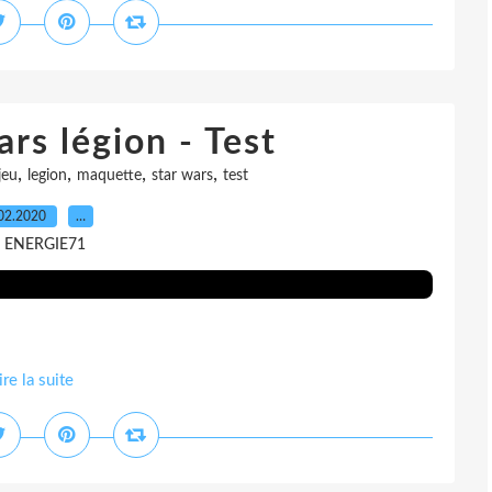
rs légion - Test
,
,
,
,
jeu
legion
maquette
star wars
test
02.2020
…
r ENERGIE71
ire la suite