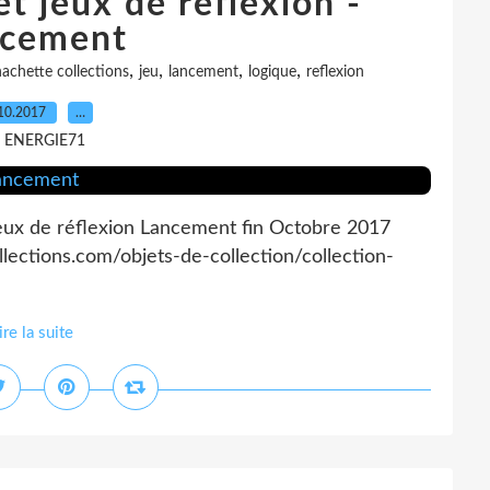
t jeux de réflexion -
cement
,
,
,
,
achette collections
jeu
lancement
logique
reflexion
10.2017
…
r ENERGIE71
jeux de réflexion Lancement fin Octobre 2017
lections.com/objets-de-collection/collection-
ire la suite