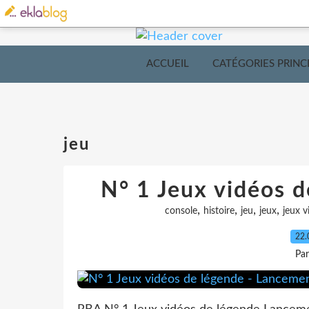
ACCUEIL
CATÉGORIES PRINC
jeu
N° 1 Jeux vidéos 
,
,
,
,
console
histoire
jeu
jeux
jeux v
22.
Pa