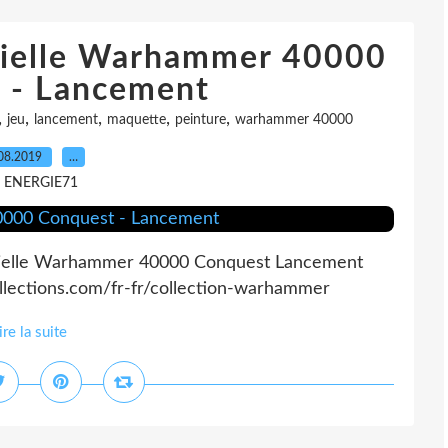
icielle Warhammer 40000
 - Lancement
,
,
,
,
,
jeu
lancement
maquette
peinture
warhammer 40000
08.2019
…
r ENERGIE71
ficielle Warhammer 40000 Conquest Lancement
llections.com/fr-fr/collection-warhammer
ire la suite