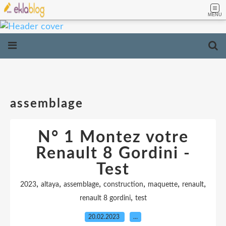
MENU
assemblage
N° 1 Montez votre
Renault 8 Gordini -
Test
,
,
,
,
,
,
2023
altaya
assemblage
construction
maquette
renault
,
renault 8 gordini
test
20.02.2023
…