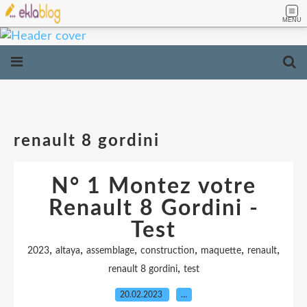
MENU
renault 8 gordini
N° 1 Montez votre
Renault 8 Gordini -
Test
,
,
,
,
,
,
2023
altaya
assemblage
construction
maquette
renault
,
renault 8 gordini
test
20.02.2023
…