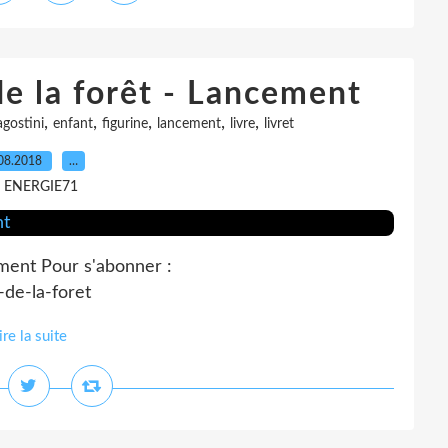
e la forêt - Lancement
,
,
,
,
,
gostini
enfant
figurine
lancement
livre
livret
08.2018
…
r ENERGIE71
ment Pour s'abonner :
-de-la-foret
ire la suite