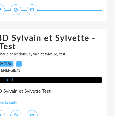
BD Sylvain et Sylvette -
Test
,
,
hette collections
sylvain et sylvette
test
09.2020
…
r ENERGIE71
 Sylvain et Sylvette Test
ire la suite