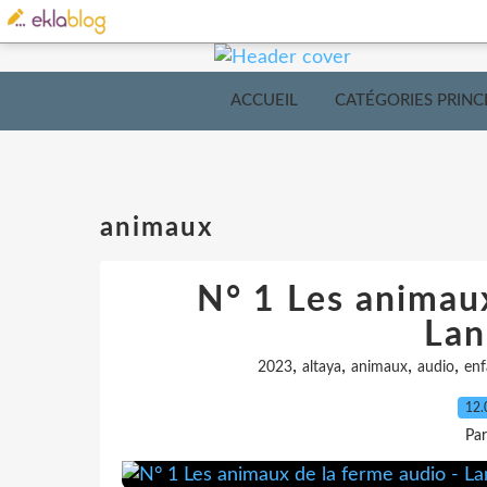
ACCUEIL
CATÉGORIES PRINC
animaux
N° 1 Les animaux
Lan
,
,
,
,
2023
altaya
animaux
audio
enf
12.
Pa