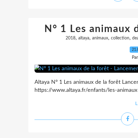
N° 1 Les animaux d
,
,
,
,
2018
altaya
animaux
collection
dea
21.
Pa
Altaya N° 1 Les animaux de la forêt Lance
https://www.altaya.fr/enfants/les-animaux
L