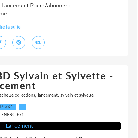
o Lancement Pour s'abonner :
rme
ire la suite
BD Sylvain et Sylvette -
cement
,
,
achette collections
lancement
sylvain et sylvette
12.2021
…
r ENERGIE71