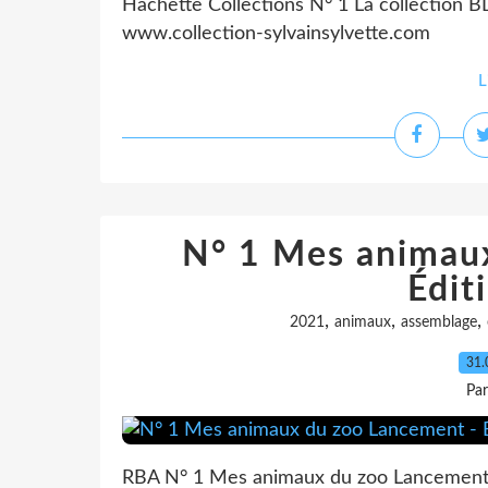
Hachette Collections N° 1 La collection B
www.collection-sylvainsylvette.com
L
N° 1 Mes animau
Édit
,
,
,
2021
animaux
assemblage
31.
Pa
RBA N° 1 Mes animaux du zoo Lancement -