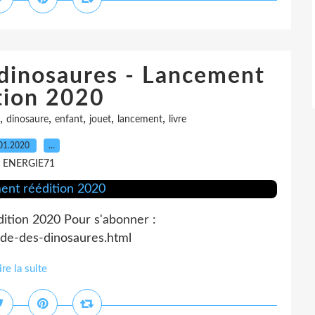
dinosaures - Lancement
tion 2020
,
,
,
,
,
dinosaure
enfant
jouet
lancement
livre
01.2020
…
r ENERGIE71
ition 2020 Pour s'abonner :
nde-des-dinosaures.html
ire la suite