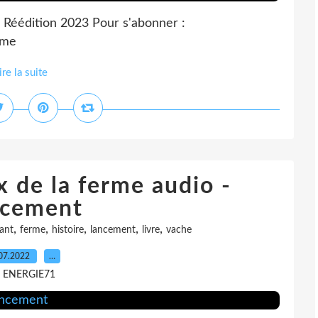
 Réédition 2023 Pour s'abonner :
rme
ire la suite
 de la ferme audio -
cement
,
,
,
,
,
ant
ferme
histoire
lancement
livre
vache
07.2022
…
r ENERGIE71