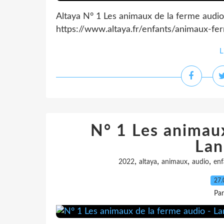
Altaya N° 1 Les animaux de la ferme audio
https://www.altaya.fr/enfants/animaux-fe
L
N° 1 Les animaux
Lan
,
,
,
,
2022
altaya
animaux
audio
enf
27.
Pa