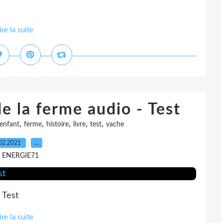
ire la suite
e la ferme audio - Test
,
,
,
,
,
enfant
ferme
histoire
livre
test
vache
02.2021
…
r ENERGIE71
 Test
ire la suite