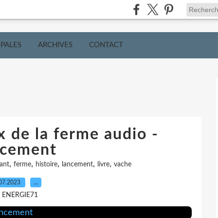
IPALES
ARCHIVES
CONTACT
 de la ferme audio -
cement
,
,
,
,
,
ant
ferme
histoire
lancement
livre
vache
07.2023
…
r ENERGIE71