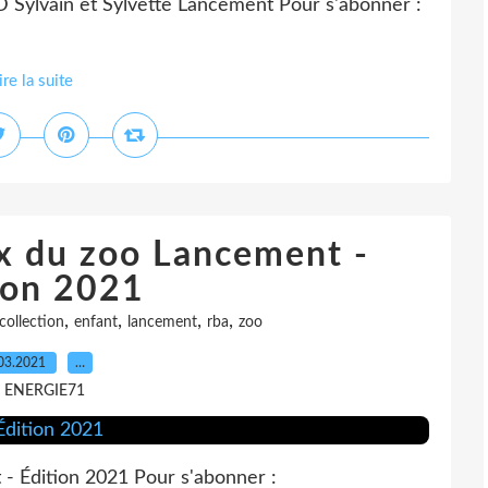
D Sylvain et Sylvette Lancement Pour s'abonner :
ire la suite
x du zoo Lancement -
ion 2021
,
,
,
,
collection
enfant
lancement
rba
zoo
03.2021
…
r ENERGIE71
 Édition 2021 Pour s'abonner :