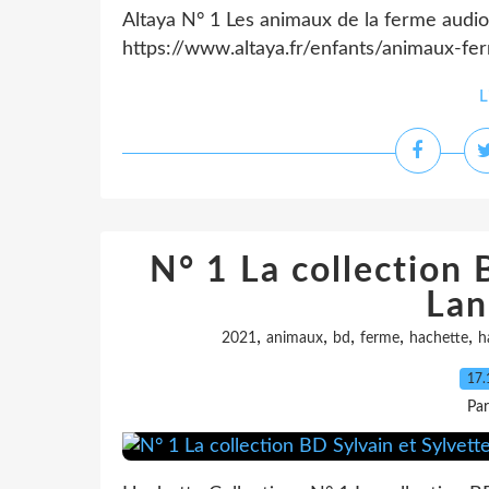
Altaya N° 1 Les animaux de la ferme audi
https://www.altaya.fr/enfants/animaux-fe
L
N° 1 La collection 
Lan
,
,
,
,
,
2021
animaux
bd
ferme
hachette
h
17.
Pa