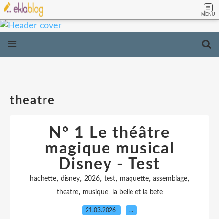
MENU
theatre
N° 1 Le théâtre
magique musical
Disney - Test
,
,
,
,
,
,
hachette
disney
2026
test
maquette
assemblage
,
,
theatre
musique
la belle et la bete
21.03.2026
…