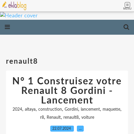
MENU
renault8
N° 1 Construisez votre
Renault 8 Gordini -
Lancement
,
,
,
,
,
,
2024
altaya
construction
Gordini
lancement
maquette
,
,
,
r8
Renault
renault8
voiture
22.07.2024
…