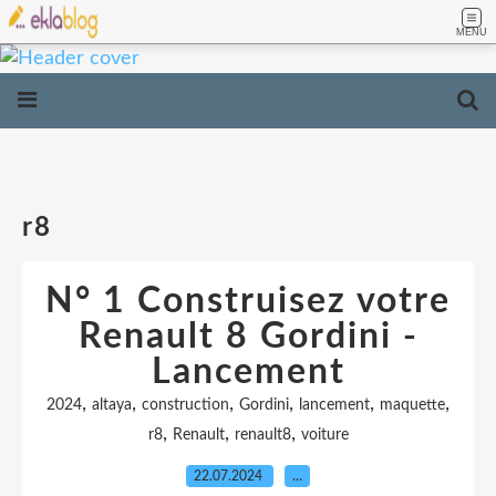
MENU
r8
N° 1 Construisez votre
Renault 8 Gordini -
Lancement
,
,
,
,
,
,
2024
altaya
construction
Gordini
lancement
maquette
,
,
,
r8
Renault
renault8
voiture
22.07.2024
…