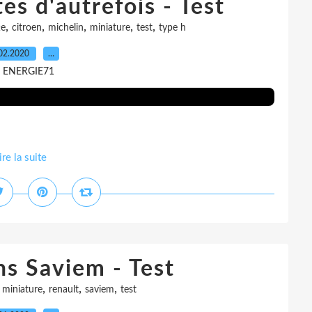
s d'autrefois - Test
,
,
,
,
,
te
citroen
michelin
miniature
test
type h
02.2020
…
r ENERGIE71
ire la suite
s Saviem - Test
,
,
,
,
miniature
renault
saviem
test