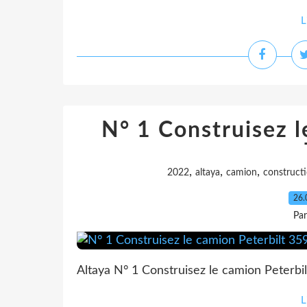
L
N° 1 Construisez l
,
,
,
2022
altaya
camion
construct
26.
Pa
Altaya N° 1 Construisez le camion Peterbil
L