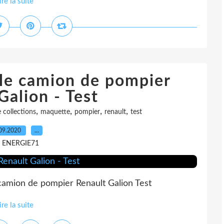
ire la suite
 le camion de pompier
Galion - Test
,
,
,
,
 collections
maquette
pompier
renault
test
09.2020
…
r ENERGIE71
camion de pompier Renault Galion Test
ire la suite