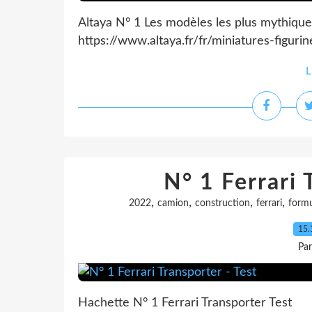
Altaya N° 1 Les modèles les plus mythiqu
https://www.altaya.fr/fr/miniatures-figuri
L
N° 1 Ferrari 
,
,
,
,
2022
camion
construction
ferrari
formu
15.
Pa
Hachette N° 1 Ferrari Transporter Test