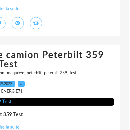
ire la suite
e camion Peterbilt 359
Test
,
,
,
,
ion
maquette
peterbilt
peterbilt 359
test
09.2022
…
r ENERGIE71
t 359 Test
ire la suite