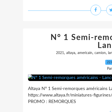
N° 1 Semi-remo
Lan
,
,
,
,
2021
altaya
americain
camion
la
22.
Pa
Altaya N° 1 Semi-remorques américains L
https://www.altaya.fr/miniatures-figurin
PROMO : REMORQUES