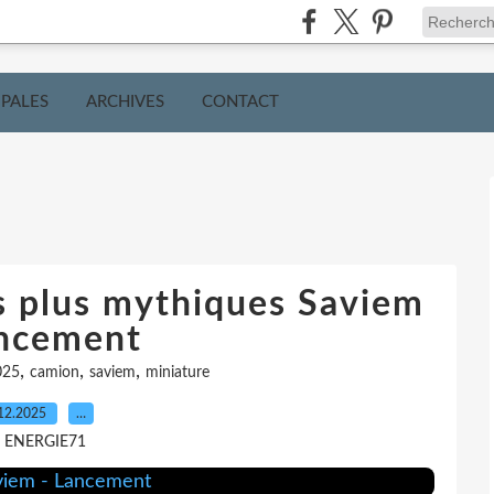
IPALES
ARCHIVES
CONTACT
s plus mythiques Saviem
ancement
,
,
,
025
camion
saviem
miniature
12.2025
…
r ENERGIE71