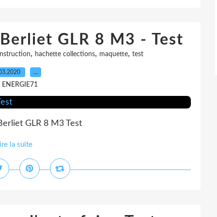
 Berliet GLR 8 M3 - Test
,
,
,
nstruction
hachette collections
maquette
test
03.2020
…
r ENERGIE71
Berliet GLR 8 M3 Test
ire la suite