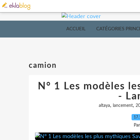
ACCUEIL
CATÉGORIES PRINC
camion
N° 1 Les modèles le
- L
,
,
altaya
lancement
2
17.
Pa