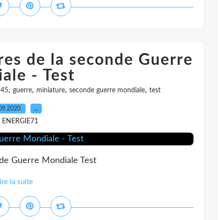
res de la seconde Guerre
ale - Test
,
,
,
,
 45
guerre
miniature
seconde guerre mondiale
test
09.2020
…
r ENERGIE71
nde Guerre Mondiale Test
ire la suite