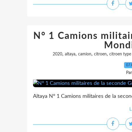
N° 1 Camions militai
Mondi
,
,
,
,
2020
altaya
camion
citroen
citroen type
07.
Pa
Altaya N° 1 Camions militaires de la seco
L