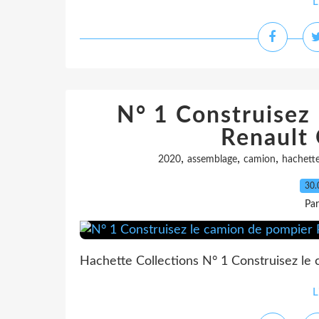
L
N° 1 Construisez
Renault 
,
,
,
2020
assemblage
camion
hachette
30.
Pa
Hachette Collections N° 1 Construisez le 
L