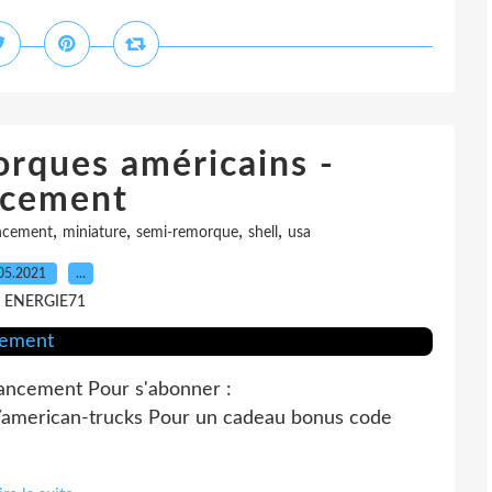
rques américains -
cement
,
,
,
,
ncement
miniature
semi-remorque
shell
usa
05.2021
…
r ENERGIE71
ancement Pour s'abonner :
es/american-trucks Pour un cadeau bonus code