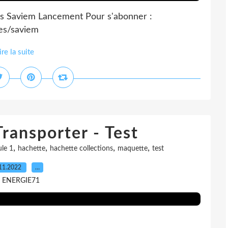
es Saviem Lancement Pour s'abonner :
nes/saviem
ire la suite
Transporter - Test
,
,
,
,
le 1
hachette
hachette collections
maquette
test
11.2022
…
r ENERGIE71