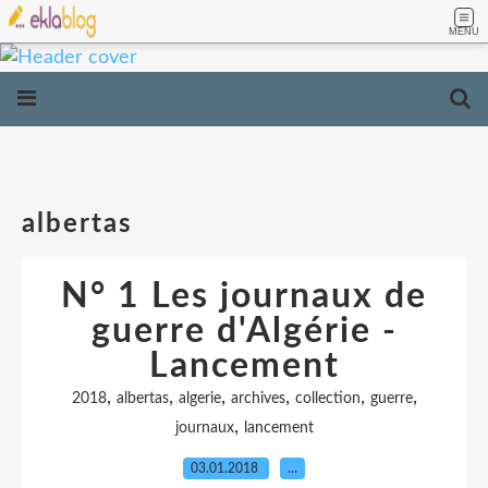
MENU
albertas
N° 1 Les journaux de
guerre d'Algérie -
Lancement
,
,
,
,
,
,
2018
albertas
algerie
archives
collection
guerre
,
journaux
lancement
03.01.2018
…