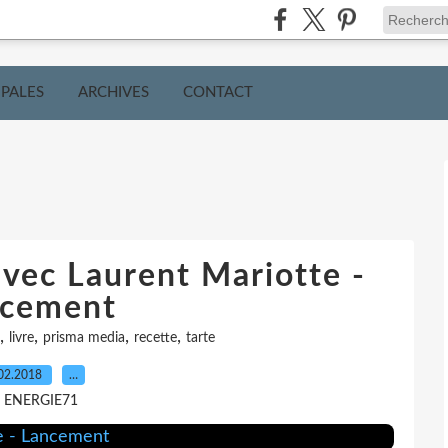
IPALES
ARCHIVES
CONTACT
vec Laurent Mariotte -
cement
,
,
,
,
livre
prisma media
recette
tarte
02.2018
…
r ENERGIE71