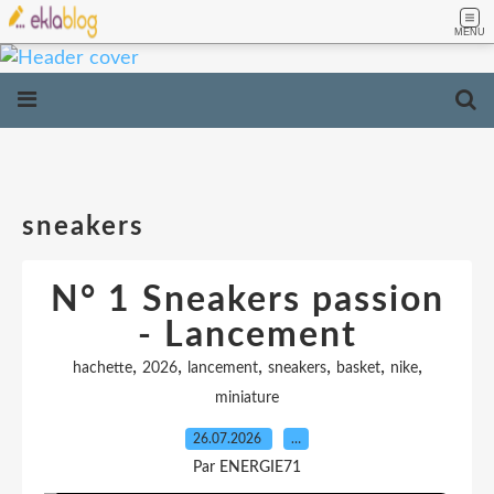
MENU
sneakers
N° 1 Sneakers passion
- Lancement
,
,
,
,
,
,
hachette
2026
lancement
sneakers
basket
nike
miniature
26.07.2026
…
Par ENERGIE71