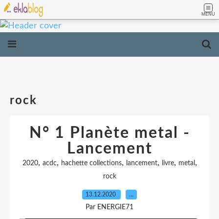
MENU
rock
N° 1 Planète metal -
Lancement
,
,
,
,
,
,
2020
acdc
hachette collections
lancement
livre
metal
rock
13.12.2020
…
Par ENERGIE71