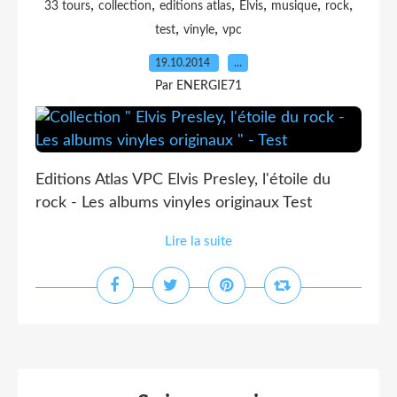
,
,
,
,
,
,
33 tours
collection
editions atlas
Elvis
musique
rock
,
,
test
vinyle
vpc
19.10.2014
…
Par ENERGIE71
Editions Atlas VPC Elvis Presley, l'étoile du
rock - Les albums vinyles originaux Test
Lire la suite