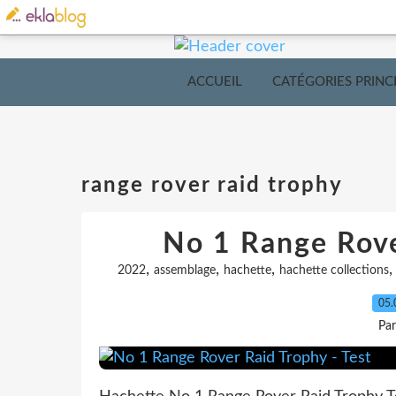
ACCUEIL
CATÉGORIES PRINC
range rover raid trophy
No 1 Range Rove
,
,
,
2022
assemblage
hachette
hachette collections
05.
Pa