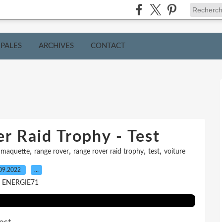
IPALES
ARCHIVES
CONTACT
r Raid Trophy - Test
,
,
,
,
,
maquette
range rover
range rover raid trophy
test
voiture
09.2022
…
r ENERGIE71