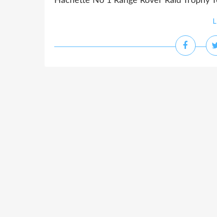
Hachette No 1 Range Rover Raid Trophy T
L