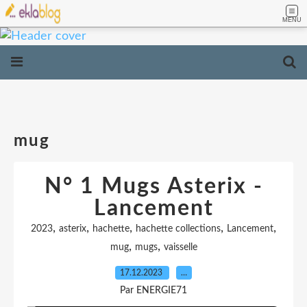
MENU
mug
N° 1 Mugs Asterix -
Lancement
,
,
,
,
,
2023
asterix
hachette
hachette collections
Lancement
,
,
mug
mugs
vaisselle
17.12.2023
…
Par ENERGIE71