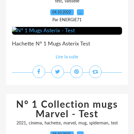
,
test
vaisselle
04.10.2022
…
Par ENERGIE71
Hachette N° 1 Mugs Asterix Test
Lire la suite
N° 1 Collection mugs
Marvel - Test
,
,
,
,
,
,
2021
cinema
hachette
marvel
mug
spiderman
test