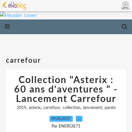
MENU
carrefour
Collection "Asterix :
60 ans d'aventures " -
Lancement Carrefour
,
,
,
,
,
2019
asterix
carrefour
collection
lancement
panini
09.04.2019
…
Par ENERGIE71