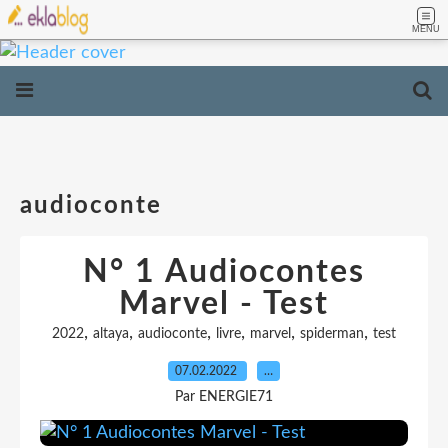
MENU
audioconte
N° 1 Audiocontes
Marvel - Test
,
,
,
,
,
,
2022
altaya
audioconte
livre
marvel
spiderman
test
07.02.2022
…
Par ENERGIE71