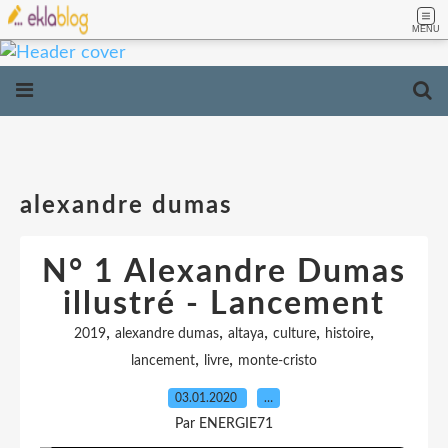
MENU
alexandre dumas
N° 1 Alexandre Dumas
illustré - Lancement
,
,
,
,
,
2019
alexandre dumas
altaya
culture
histoire
,
,
lancement
livre
monte-cristo
03.01.2020
…
Par ENERGIE71