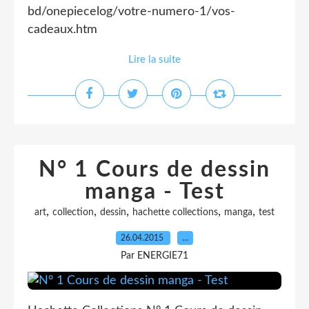
bd/onepiecelog/votre-numero-1/vos-
cadeaux.htm
Lire la suite
N° 1 Cours de dessin
manga - Test
,
,
,
,
,
art
collection
dessin
hachette collections
manga
test
26.04.2015
…
Par ENERGIE71