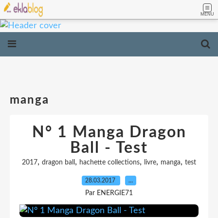
MENU
manga
N° 1 Manga Dragon
Ball - Test
,
,
,
,
,
2017
dragon ball
hachette collections
livre
manga
test
28.03.2017
…
Par ENERGIE71