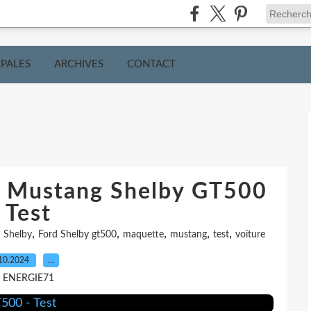
IPALES
ARCHIVES
CONTACT
d Mustang Shelby GT500
 Test
,
,
,
,
,
 Shelby
Ford Shelby gt500
maquette
mustang
test
voiture
10.2024
…
r ENERGIE71