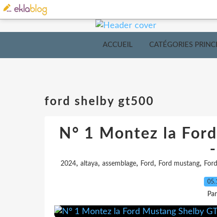
ACCUEIL
CATÉGORIES PRINC
ford shelby gt500
N° 1 Montez la For
-
,
,
,
,
,
2024
altaya
assemblage
Ford
Ford mustang
Ford
05.
Pa