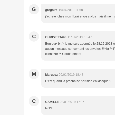
G
gregoire
19/04/2019 11:58
j'achete chez mon libraire vos stylos mais il me
C
CHRIST 33440
11/01/2019 13:47
Bonjour<br /> je me suis abonnée le 28.12.2018 e
aucun message concernant les envoies !!!!<br />
client <br /> Cordialement
M
Marquez
09/01/2019 18:48
C'est quand la prochaine parution en kiosque ?
C
CAMILLE
03/01/2019 17:15
NON