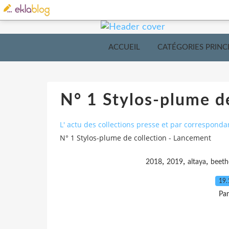
ACCUEIL
CATÉGORIES PRINC
N° 1 Stylos-plume d
L' actu des collections presse et par corresponda
N° 1 Stylos-plume de collection - Lancement
,
,
,
2018
2019
altaya
beet
19.
Pa