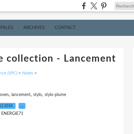
IPALES
ARCHIVES
CONTACT
e collection - Lancement
nce (VPC)
>
News
>
,
,
,
hoven
lancement
stylo
stylo-plume
12.2018
…
r ENERGIE71