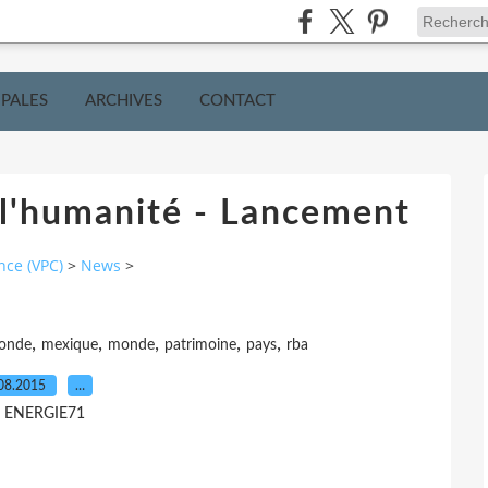
IPALES
ARCHIVES
CONTACT
 l'humanité - Lancement
nce (VPC)
>
News
>
,
,
,
,
,
monde
mexique
monde
patrimoine
pays
rba
08.2015
…
r ENERGIE71