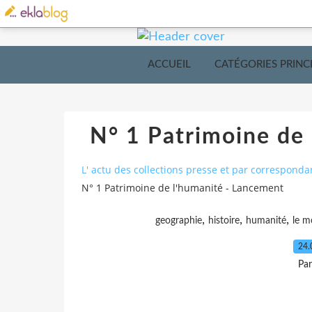
ACCUEIL
CATÉGORIES PRINC
N° 1 Patrimoine de
L' actu des collections presse et par corresponda
N° 1 Patrimoine de l'humanité - Lancement
,
,
,
geographie
histoire
humanité
le 
24.
Pa