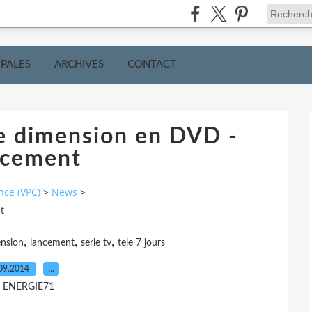
IPALES
ARCHIVES
CONTACT
e dimension en DVD -
cement
nce (VPC)
>
News
>
t
,
,
,
ension
lancement
serie tv
tele 7 jours
09.2014
…
r ENERGIE71