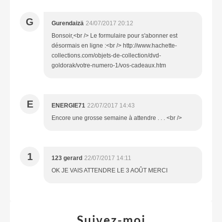
G
Gurendaizä
24/07/2017 20:12
Bonsoir,<br /> Le formulaire pour s'abonner est
désormais en ligne :<br /> http://www.hachette-
collections.com/objets-de-collection/dvd-
goldorak/votre-numero-1/vos-cadeaux.htm
E
ENERGIE71
22/07/2017 14:43
Encore une grosse semaine à attendre . . . <br />
1
123 gerard
22/07/2017 14:11
OK JE VAIS ATTENDRE LE 3 AOÛT MERCI
Suivez-moi