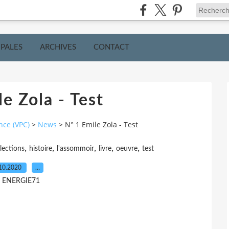
IPALES
ARCHIVES
CONTACT
e Zola - Test
nce (VPC)
>
News
>
N° 1 Emile Zola - Test
,
,
,
,
,
lections
histoire
l'assommoir
livre
oeuvre
test
10.2020
…
r ENERGIE71