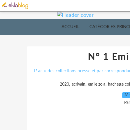
ACCUEIL
CATÉGORIES PRINC
N° 1 Emil
L' actu des collections presse et par corresponda
,
,
,
2020
ecrivain
emile zola
hachette col
26.
Pa