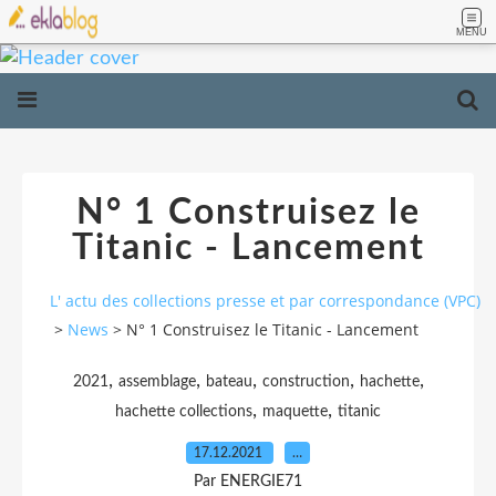
MENU
N° 1 Construisez le
Titanic - Lancement
L' actu des collections presse et par correspondance (VPC)
>
News
>
N° 1 Construisez le Titanic - Lancement
,
,
,
,
,
2021
assemblage
bateau
construction
hachette
,
,
hachette collections
maquette
titanic
17.12.2021
…
Par ENERGIE71