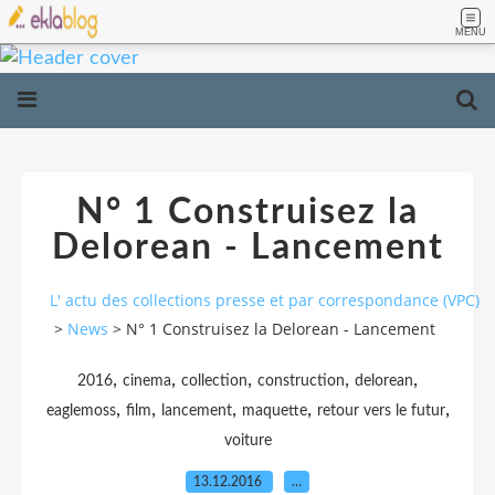
MENU
N° 1 Construisez la
Delorean - Lancement
L' actu des collections presse et par correspondance (VPC)
>
News
>
N° 1 Construisez la Delorean - Lancement
,
,
,
,
,
2016
cinema
collection
construction
delorean
,
,
,
,
,
eaglemoss
film
lancement
maquette
retour vers le futur
voiture
13.12.2016
…