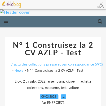
MENU
N° 1 Construisez la 2
CV AZLP - Test
L' actu des collections presse et par correspondance (VPC)
>
News
>
N° 1 Construisez la 2 CV AZLP - Test
,
,
,
,
,
2 cv
2 cv azlp
2022
assemblage
citroen
hachette
,
,
,
collections
maquette
test
voiture
09.03.2022
…
Par ENERGIE71