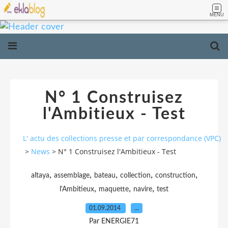
MENU
N° 1 Construisez
l'Ambitieux - Test
L' actu des collections presse et par correspondance (VPC)
>
News
>
N° 1 Construisez l'Ambitieux - Test
,
,
,
,
,
altaya
assemblage
bateau
collection
construction
,
,
,
l'Ambitieux
maquette
navire
test
01.09.2014
…
Par ENERGIE71