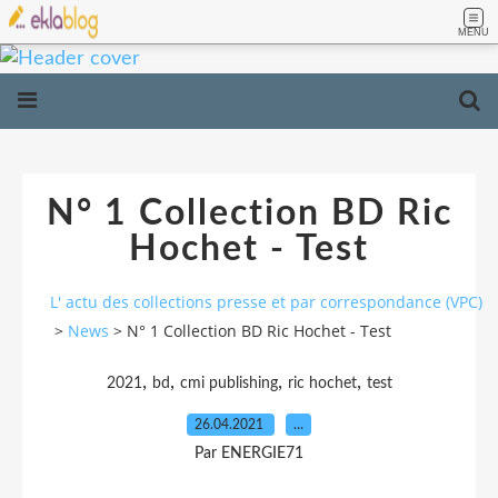
MENU
N° 1 Collection BD Ric
Hochet - Test
L' actu des collections presse et par correspondance (VPC)
>
News
>
N° 1 Collection BD Ric Hochet - Test
,
,
,
,
2021
bd
cmi publishing
ric hochet
test
26.04.2021
…
Par ENERGIE71