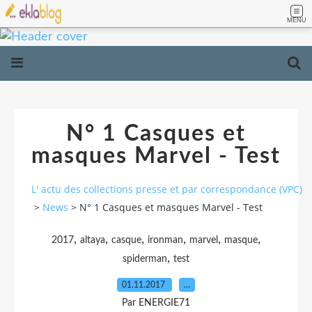
MENU
N° 1 Casques et
masques Marvel - Test
L' actu des collections presse et par correspondance (VPC)
>
News
>
N° 1 Casques et masques Marvel - Test
,
,
,
,
,
,
2017
altaya
casque
ironman
marvel
masque
,
spiderman
test
01.11.2017
…
Par ENERGIE71