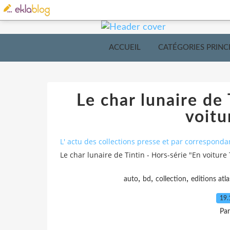
ACCUEIL
CATÉGORIES PRINC
Le char lunaire de 
voitu
L' actu des collections presse et par corresponda
Le char lunaire de Tintin - Hors-série "En voiture 
,
,
,
auto
bd
collection
editions atla
19.
Pa