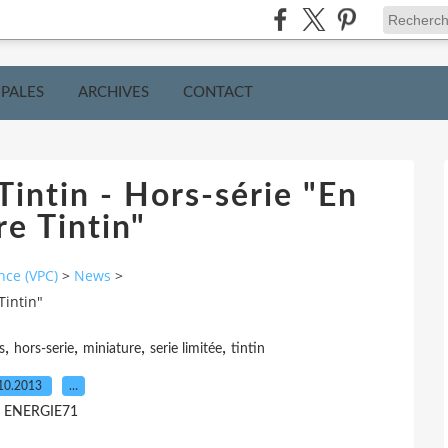
IPALES
ARCHIVES
CONTACT
Tintin - Hors-série "En
re Tintin"
nce (VPC)
>
News
>
Tintin"
,
,
,
,
s
hors-serie
miniature
serie limitée
tintin
10.2013
…
r ENERGIE71