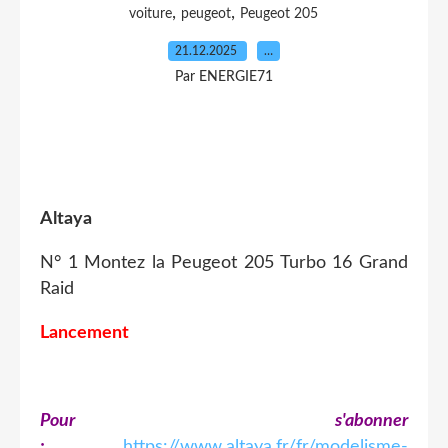
,
,
voiture
peugeot
Peugeot 205
21.12.2025
…
Par ENERGIE71
Altaya
N° 1 Montez la Peugeot 205 Turbo 16 Grand
Raid
Lancement
Pour s'abonner
:
https://www.altaya.fr/fr/modelisme-