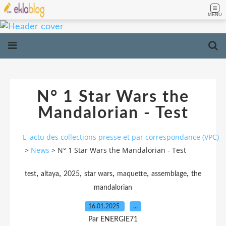
MENU
N° 1 Star Wars the
Mandalorian - Test
L' actu des collections presse et par correspondance (VPC)
>
News
>
N° 1 Star Wars the Mandalorian - Test
,
,
,
,
,
,
test
altaya
2025
star wars
maquette
assemblage
the
mandalorian
16.01.2025
…
Par ENERGIE71